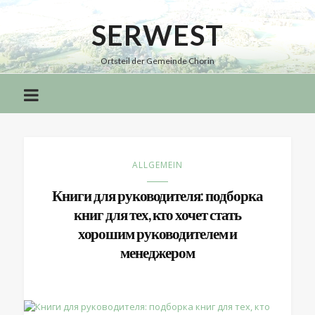
SERWEST
Serwest
Ortsteil der Gemeinde Chorin
ALLGEMEIN
Книги для руководителя: подборка
книг для тех, кто хочет стать
хорошим руководителем и
менеджером