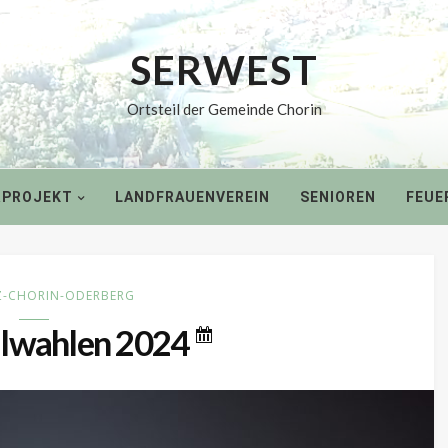
SERWEST
Serwest
Ortsteil der Gemeinde Chorin
RPROJEKT
LANDFRAUENVEREIN
SENIOREN
FEUE
Z-CHORIN-ODERBERG
wahlen 2024