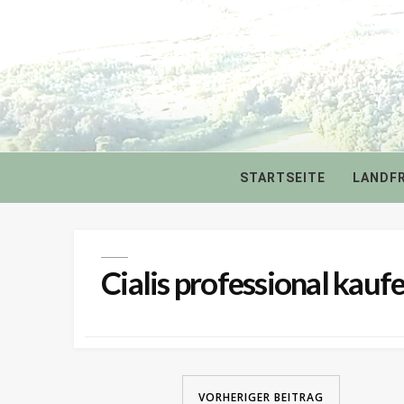
STARTSEITE
LANDF
Cialis professional kauf
VORHERIGER BEITRAG