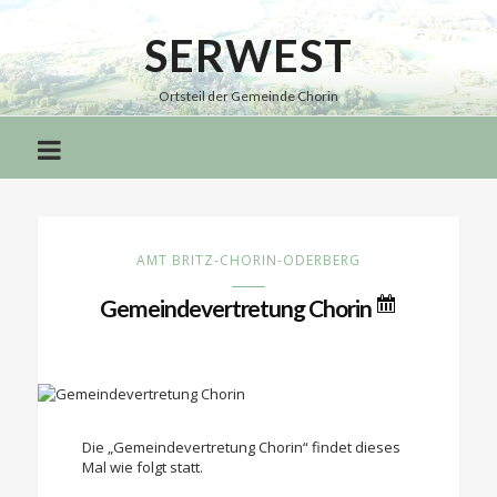
SERWEST
Serwest
Ortsteil der Gemeinde Chorin
AMT BRITZ-CHORIN-ODERBERG
Gemeindevertretung Chorin
Die „Gemeindevertretung Chorin“ findet dieses
Mal wie folgt statt.