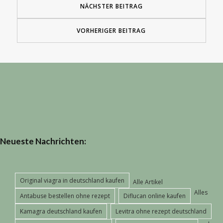
NÄCHSTER BEITRAG
VORHERIGER BEITRAG
Neueste Nachrichten:
Original viagra in deutschland kaufen
Alle Artikel
Alles
Antabuse bestellen ohne rezept
Diflucan online kaufen
Kamagra deutschland kaufen
Levitra ohne rezept deutschland