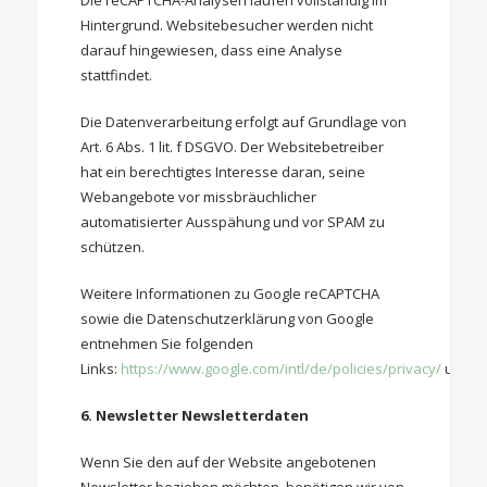
Die reCAPTCHA-Analysen laufen vollständig im
Hintergrund. Websitebesucher werden nicht
darauf hingewiesen, dass eine Analyse
stattfindet.
Die Datenverarbeitung erfolgt auf Grundlage von
Art. 6 Abs. 1 lit. f DSGVO. Der Websitebetreiber
hat ein berechtigtes Interesse daran, seine
Webangebote vor missbräuchlicher
automatisierter Ausspähung und vor SPAM zu
schützen.
Weitere Informationen zu Google reCAPTCHA
sowie die Datenschutzerklärung von Google
entnehmen Sie folgenden
Links:
https://www.google.com/intl/de/policies/privacy/
und
h
6. Newsletter
Newsletterdaten
Wenn Sie den auf der Website angebotenen