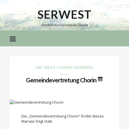
SERWEST
Serwest
Ortsteil der Gemeinde Chorin
AMT BRITZ-CHORIN-ODERBERG
Gemeindevertretung Chorin
Die „Gemeindevertretung Chorin“ findet dieses
Mal wie folgt statt.