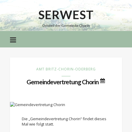
SERWEST
Serwest
Ortsteil der Gemeinde Chorin
AMT BRITZ-CHORIN-ODERBERG
Gemeindevertretung Chorin
Die „Gemeindevertretung Chorin“ findet dieses
Mal wie folgt statt.