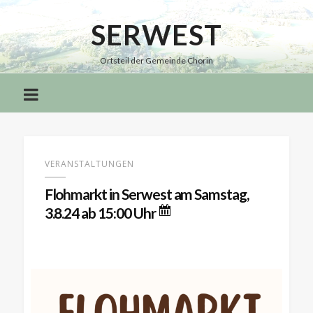
SERWEST
Serwest
Ortsteil der Gemeinde Chorin
VERANSTALTUNGEN
Flohmarkt in Serwest am Samstag,
3.8.24 ab 15:00 Uhr